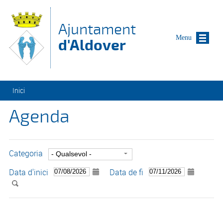
Vés al contingut
Ajuntament
Menu
d'Aldover
Esteu aquí
Inici
Agenda
Categoria
Data d'inici
Data de fi