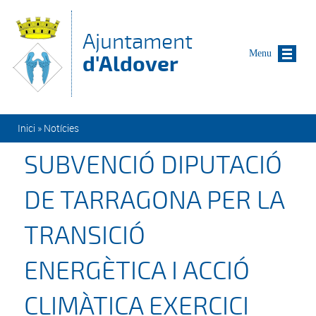
Vés al contingut
Ajuntament
Menu
d'Aldover
Esteu aquí
Inici
»
Notícies
SUBVENCIÓ DIPUTACIÓ
DE TARRAGONA PER LA
TRANSICIÓ
ENERGÈTICA I ACCIÓ
CLIMÀTICA EXERCICI